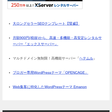
大ロングセラーSEOテンプレート【賢威】
月額900円(税抜)から、高速・多機能・高安定レンタルサ
ーバー『エックスサーバー』
マルチドメイン無制限！高機能サーバー『
ヘテムル
』
ブロガー専用WordPressテーマ「OPENCAGE」
Web集客に特化したWordPressテーマ Emanon