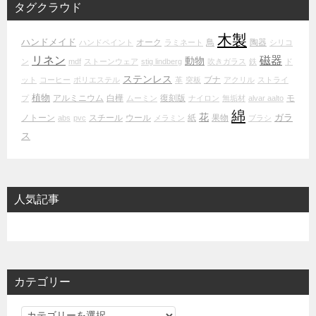
タグクラウド
木製
ハンドメイド
オーク
鳥
陶器
ハンドペイント
ラミネート
シリコ
リネン
磁器
動物
ン
mdf
ストーンウェア
stig lindberg
吹きガラス
鉄
ド
ステンレス
ブナ
ット
コーヒー
ポリエステル
革
突板
アクリル
ストライ
植物
アルミニウム
白樺
復刻版
モ
プ
ムーミン
ナイロン
無垢材
alvar aalto
綿
花
ガラ
ノトーン
スチール
ウール
紙
果物
abs
pvc
メラミン
ブラシ
ス
人気記事
カテゴリー
カ