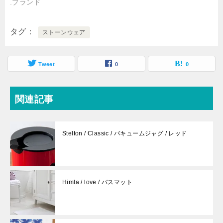
ン
だ
.ブランド
ド
さ
ウ
い
で
(
開
新
タグ
き
し
ストーンウェア
ま
い
す
ウ
)
ィ
ン
ド
Tweet
0
0
ウ
で
開
き
ま
関連記事
す
)
Stelton / Classic / バキュームジャグ / レッド
Himla / love / バスマット