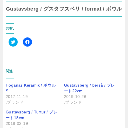
Gustavsberg / グスタフスベリ / format / ボウル
共有:
ク
F
リ
a
ッ
c
ク
e
し
b
て
o
T
o
関連
w
k
i
で
t
共
t
有
Höganäs Keramik / ボウル
Gustavsberg / berså / プレ
e
す
r
る
S
ート22cm
で
に
2017-11-19
2019-10-26
共
は
有
ク
.ブランド
.ブランド
(
リ
新
ッ
Gustavsberg / Turtur / プレ
し
ク
い
し
ート18cm
ウ
て
2019-02-19
ィ
く