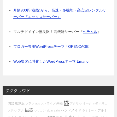
月額900円(税抜)から、高速・多機能・高安定レンタルサ
ーバー『エックスサーバー』
マルチドメイン無制限！高機能サーバー『
ヘテムル
』
ブロガー専用WordPressテーマ「OPENCAGE」
Web集客に特化したWordPressテーマ Emanon
タグクラウド
綿
陶器
復刻版
果物
オーク
ブラシ
abs
ストライプ
アクリル
mdf
ポリエ
磁器
ハンドメイド
ブナ
アルミ
ステル
シリコン
alvar aalto
ラミネート