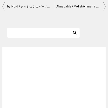
投
by Nord / クッションカバー / Owl
Almedahls / Mot strömmen / キッチンタオル
稿
ナ
ビ
ゲ
ー
シ
ョ
ン