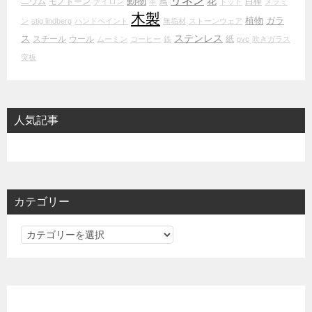
リネン
動物
花
ニウム
モノトーン
鳥
白樺
ナイロン
革
ドット
メラミ
木製
植物
ガラ
ン
stig lindberg
ハンドペイント
無垢材
ストーンウェア
ステンレス
ス
スチール
ウール
紙
ムーミン
コーヒー
鉄
pvc
吹きガラス
突板
人気記事
カテゴリー
カ
テ
ゴ
リ
ー