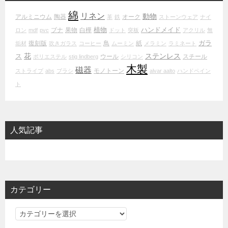
綿
リネン
動物
アルミニウム
陶器
オーク
革
鉄
ストーンウェア
ナイ
植物
ハンドメイド
ブナ
果物
白樺
ロン
mdf
pvc
ドット
突板
アクリル
無
ガラ
復刻版
鳥
紙
垢材
吹きガラス
コーヒー
ムーミン
メラミン
ラミネート
花
ステンレス
ス
ウール
スチール
ポリエステル
stig lindberg
シリコン
木製
磁器
モノトーン
ストライプ
abs
ブラシ
alvar aalto
ハンドペイン
ト
人気記事
カテゴリー
カ
テ