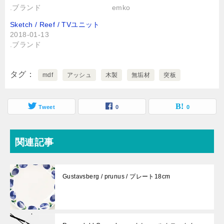
で
に
.ブランド
emko
共
は
有
ク
(
リ
Sketch / Reef / TVユニット
新
ッ
2018-01-13
し
ク
い
し
.ブランド
ウ
て
ィ
く
ン
だ
ド
さ
タグ
ウ
い
mdf
アッシュ
木製
無垢材
突板
で
(
開
新
き
し
ま
い
す
ウ
Tweet
0
0
)
ィ
ン
ド
ウ
で
関連記事
開
き
ま
す
)
Gustavsberg / prunus / プレート18cm