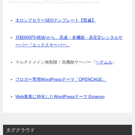
大ロングセラーSEOテンプレート【賢威】
月額900円(税抜)から、高速・多機能・高安定レンタルサ
ーバー『エックスサーバー』
マルチドメイン無制限！高機能サーバー『
ヘテムル
』
ブロガー専用WordPressテーマ「OPENCAGE」
Web集客に特化したWordPressテーマ Emanon
タグクラウド