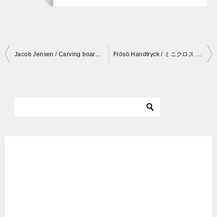
投
Jacob Jensen / Carving board / パン用
Frösö Handtryck / ミニクロス / ダンスフェア
稿
ナ
ビ
ゲ
ー
シ
ョ
ン