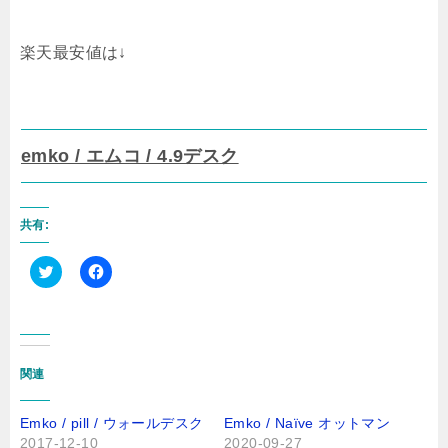
楽天最安値は↓
emko / エムコ / 4.9デスク
共有:
ク
F
リ
a
ッ
c
ク
e
し
b
て
o
T
o
関連
w
k
i
で
t
共
t
有
Emko / pill / ウォールデスク
Emko / Naïve オットマン
e
す
r
る
2017-12-10
2020-09-27